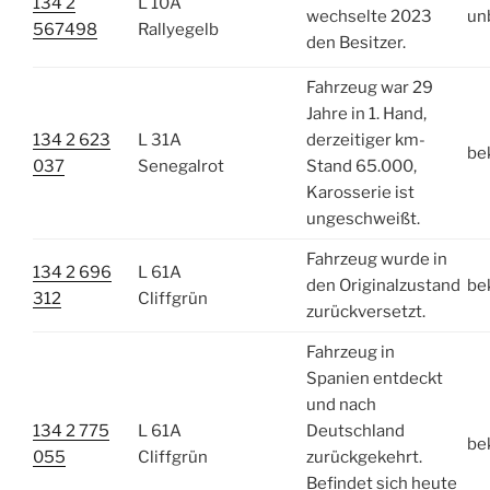
134 2
L 10A
wechselte 2023
un
567498
Rallyegelb
den Besitzer.
Fahrzeug war 29
Jahre in 1. Hand,
134 2 623
L 31A
derzeitiger km-
be
037
Senegalrot
Stand 65.000,
Karosserie ist
ungeschweißt.
Fahrzeug wurde in
134 2 696
L 61A
den Originalzustand
be
312
Cliffgrün
zurückversetzt.
Fahrzeug in
Spanien entdeckt
und nach
134 2 775
L 61A
Deutschland
be
055
Cliffgrün
zurückgekehrt.
Befindet sich heute