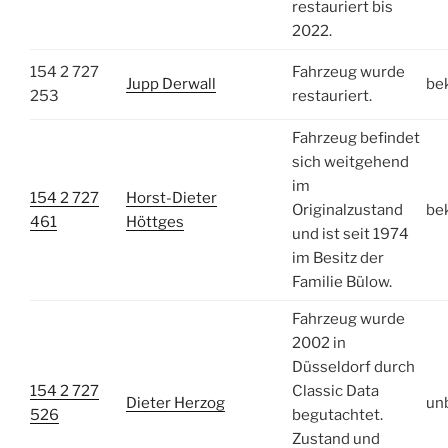
restauriert bis
2022.
154 2 727
Fahrzeug wurde
Jupp Derwall
be
253
restauriert.
Fahrzeug befindet
sich weitgehend
im
154 2 727
Horst-Dieter
Originalzustand
be
461
Höttges
und ist seit 1974
im Besitz der
Familie Bülow.
Fahrzeug wurde
2002 in
Düsseldorf durch
154 2 727
Classic Data
Dieter Herzog
un
526
begutachtet.
Zustand und