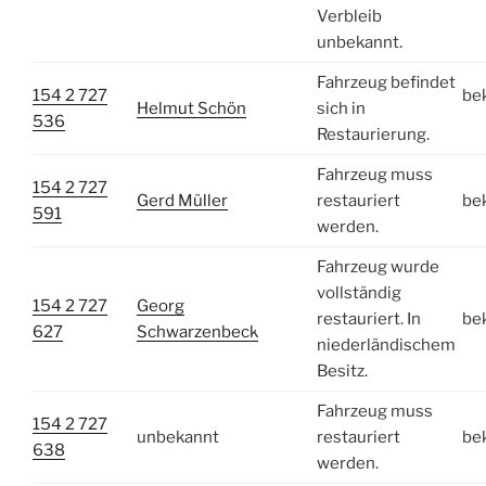
Verbleib
unbekannt.
Fahrzeug befindet
154 2 727
be
Helmut Schön
sich in
536
Restaurierung.
Fahrzeug muss
154 2 727
Gerd Müller
restauriert
be
591
werden.
Fahrzeug wurde
vollständig
154 2 727
Georg
restauriert. In
be
627
Schwarzenbeck
niederländischem
Besitz.
Fahrzeug muss
154 2 727
unbekannt
restauriert
be
638
werden.