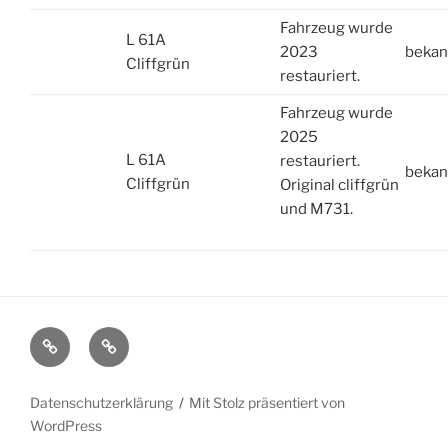
Fahrzeug wurde
L 61A
2023
bekan
Cliffgrün
restauriert.
Fahrzeug wurde
2025
L 61A
restauriert.
bekan
Cliffgrün
Original cliffgrün
und M731.
Impressum
Datenschutzerklärung
Datenschutzerklärung
Mit Stolz präsentiert von
WordPress