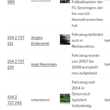
985
Fußballspieler der
FC Groningen, der
ihn von Uli
Hoeneß erworben
hat.
Fahrzeug befindet
154 2 727
Jürgen
sich in
be
211
Grabowski
Restauration.
Fahrzeug wurde
154 2 727
von 2007 bis
Jupp Heynckes
be
219
2008 komplett
neu aufgebaut.
Fahrzeug seit
2014 in
Österreich
154 2
unbekannt
typisiert.
be
727 245
Vollständig