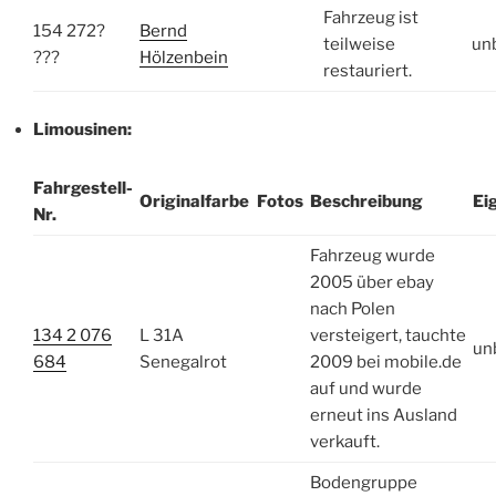
Fahrzeug ist
154 272?
Bernd
teilweise
un
???
Hölzenbein
restauriert.
Limousinen:
Fahrgestell-
Originalfarbe
Fotos
Beschreibung
Ei
Nr.
Fahrzeug wurde
2005 über ebay
nach Polen
134 2 076
L 31A
versteigert, tauchte
un
684
Senegalrot
2009 bei mobile.de
auf und wurde
erneut ins Ausland
verkauft.
Bodengruppe