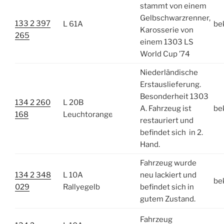
stammt von einem
Gelbschwarzrenner,
133 2 397
L 61A
be
Karosserie von
265
einem 1303 LS
World Cup ’74
Niederländische
Erstauslieferung.
Besonderheit 1303
134 2 260
L 20B
A. Fahrzeug ist
be
168
Leuchtorange
restauriert und
befindet sich in 2.
Hand.
Fahrzeug wurde
134 2 348
L 10A
neu lackiert und
be
029
Rallyegelb
befindet sich in
gutem Zustand.
Fahrzeug