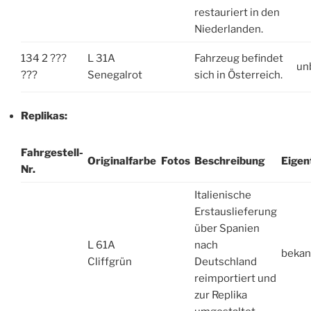
restauriert in den
Niederlanden.
134 2 ???
L 31A
Fahrzeug befindet
un
???
Senegalrot
sich in Österreich.
Replikas:
Fahrgestell-
Originalfarbe
Fotos
Beschreibung
Eige
Nr.
Italienische
Erstauslieferung
über Spanien
L 61A
nach
bekan
Cliffgrün
Deutschland
reimportiert und
zur Replika