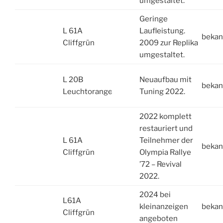
umgestaltet.
Geringe
L 61A
Laufleistung.
bekan
Cliffgrün
2009 zur Replika
umgestaltet.
L 20B
Neuaufbau mit
bekan
Leuchtorange
Tuning 2022.
2022 komplett
restauriert und
L 61A
Teilnehmer der
bekan
Cliffgrün
Olympia Rallye
’72 – Revival
2022.
2024 bei
L61A
kleinanzeigen
bekan
Cliffgrün
angeboten