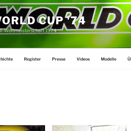
ORLD CUP '74
ll-Weltmeisterschaft 1974
hichte
Register
Presse
Videos
Modelle
Ü