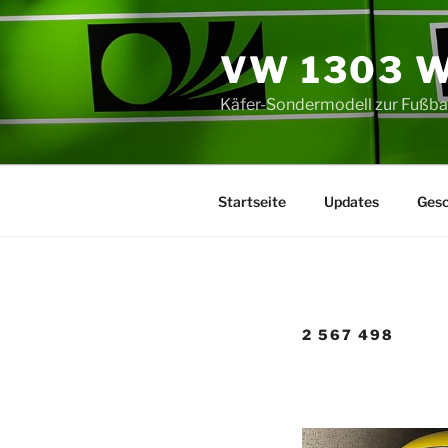
Zum
Inhalt
VW 1303 W
springen
Käfer-Sondermodell zur Fußba
Startseite
Updates
Gesc
2 567 498